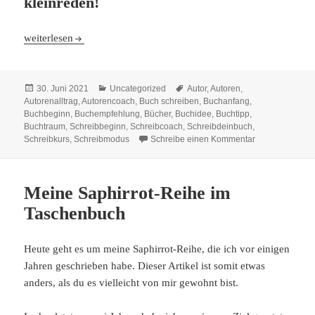
kleinreden!
Deine Träume: Höre immer nur darauf!
weiterlesen
Veröffentlicht
Kategorien
Schlagwörter
30. Juni 2021
Uncategorized
Autor
,
Autoren
,
am
Autorenalltrag
,
Autorencoach
,
Buch schreiben
,
Buchanfang
,
Buchbeginn
,
Buchempfehlung
,
Bücher
,
Buchidee
,
Buchtipp
,
Buchtraum
,
Schreibbeginn
,
Schreibcoach
,
Schreibdeinbuch
,
zu Deine Träum
Schreibkurs
,
Schreibmodus
Schreibe einen Kommentar
Meine Saphirrot-Reihe im
Taschenbuch
Heute geht es um meine Saphirrot-Reihe, die ich vor einigen
Jahren geschrieben habe. Dieser Artikel ist somit etwas
anders, als du es vielleicht von mir gewohnt bist.