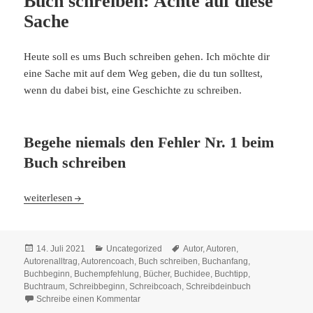
Buch schreiben: Achte auf diese
Sache
Heute soll es ums Buch schreiben gehen. Ich möchte dir
eine Sache mit auf dem Weg geben, die du tun solltest,
wenn du dabei bist, eine Geschichte zu schreiben.
Begehe niemals den Fehler Nr. 1 beim
Buch schreiben
Buch schreiben: Achte auf diese Sache
weiterlesen
Veröffentlicht
Kategorien
Schlagwörter
14. Juli 2021
Uncategorized
Autor
,
Autoren
,
am
Autorenalltrag
,
Autorencoach
,
Buch schreiben
,
Buchanfang
,
Buchbeginn
,
Buchempfehlung
,
Bücher
,
Buchidee
,
Buchtipp
,
Buchtraum
,
Schreibbeginn
,
Schreibcoach
,
Schreibdeinbuch
zu Buch schreiben: Achte auf diese Sache
Schreibe einen Kommentar