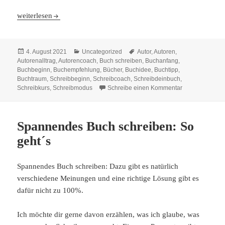
Steuer absetzen: Was du als Autor beachten solltest
weiterlesen
Veröffentlicht
Kategorien
Schlagwörter
4. August 2021
Uncategorized
Autor
,
Autoren
,
am
Autorenalltrag
,
Autorencoach
,
Buch schreiben
,
Buchanfang
,
Buchbeginn
,
Buchempfehlung
,
Bücher
,
Buchidee
,
Buchtipp
,
Buchtraum
,
Schreibbeginn
,
Schreibcoach
,
Schreibdeinbuch
,
zu Steuer abset
Schreibkurs
,
Schreibmodus
Schreibe einen Kommentar
Spannendes Buch schreiben: So
geht´s
Spannendes Buch schreiben: Dazu gibt es natürlich
verschiedene Meinungen und eine richtige Lösung gibt es
dafür nicht zu 100%.
Ich möchte dir gerne davon erzählen, was ich glaube, was