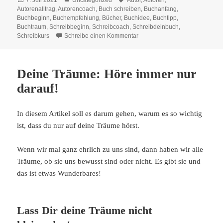
7. Juli 2021
Uncategorized
Autor
,
Autoren
,
am
Autorenalltrag
,
Autorencoach
,
Buch schreiben
,
Buchanfang
,
Buchbeginn
,
Buchempfehlung
,
Bücher
,
Buchidee
,
Buchtipp
,
Buchtraum
,
Schreibbeginn
,
Schreibcoach
,
Schreibdeinbuch
,
zu Meine Mondauge-Bücher i
Schreibkurs
Schreibe einen Kommentar
Deine Träume: Höre immer nur
darauf!
In diesem Artikel soll es darum gehen, warum es so wichtig
ist, dass du nur auf deine Träume hörst.
Wenn wir mal ganz ehrlich zu uns sind, dann haben wir alle
Träume, ob sie uns bewusst sind oder nicht. Es gibt sie und
das ist etwas Wunderbares!
Lass Dir deine Träume nicht