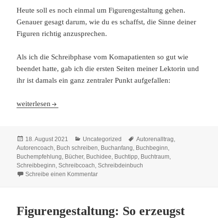
Heute soll es noch einmal um Figurengestaltung gehen.
Genauer gesagt darum, wie du es schaffst, die Sinne deiner
Figuren richtig anzusprechen.
Als ich die Schreibphase vom Komapatienten so gut wie
beendet hatte, gab ich die ersten Seiten meiner Lektorin und
ihr ist damals ein ganz zentraler Punkt aufgefallen:
Figurengestaltung: Sinne ansprechen
weiterlesen
Veröffentlicht
Kategorien
Schlagwörter
18. August 2021
Uncategorized
Autorenalltrag
,
am
Autorencoach
,
Buch schreiben
,
Buchanfang
,
Buchbeginn
,
Buchempfehlung
,
Bücher
,
Buchidee
,
Buchtipp
,
Buchtraum
,
Schreibbeginn
,
Schreibcoach
,
Schreibdeinbuch
zu Figurengestaltung: Sinne ansprechen
Schreibe einen Kommentar
Figurengestaltung: So erzeugst