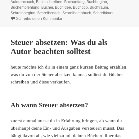
am
Autorencoach
,
Buch schreiben
,
Buchanfang
,
Buchbeginn
,
Buchempfehlung
,
Bücher
,
Buchidee
,
Buchtipp
,
Buchtraum
,
Schreibbeginn
,
Schreibcoach
,
Schreibdeinbuch
,
Schreibkurs
zu Figurengestaltung: So erzeugst du mehr Ti
Schreibe einen Kommentar
Steuer absetzen: Was du als
Autor beachten solltest
heute möchte ich dir in einem ganz kurzen Beitrag erzählen,
was du von der Steuer absetzen kannst, solltest du Bücher
schreiben und diese verkaufen.
Ab wann Steuer absetzen?
zuerst einmal musst du in Erfahrung bringen, ab wann du
überhaupt deine Ein- und Ausgaben versteuern musst. Das
hängt davon ab, wie viel zu mit deinen Büchern über das