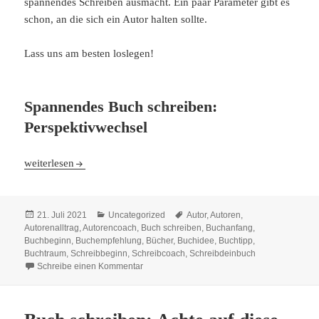
spannendes Schreiben ausmacht. Ein paar Parameter gibt es
schon, an die sich ein Autor halten sollte.
Lass uns am besten loslegen!
Spannendes Buch schreiben:
Perspektivwechsel
Spannendes Buch schreiben: So geht´s
weiterlesen
Veröffentlicht
Kategorien
Schlagwörter
21. Juli 2021
Uncategorized
Autor
,
Autoren
,
am
Autorenalltrag
,
Autorencoach
,
Buch schreiben
,
Buchanfang
,
Buchbeginn
,
Buchempfehlung
,
Bücher
,
Buchidee
,
Buchtipp
,
Buchtraum
,
Schreibbeginn
,
Schreibcoach
,
Schreibdeinbuch
zu Spannendes Buch schreiben: So geht´s
Schreibe einen Kommentar