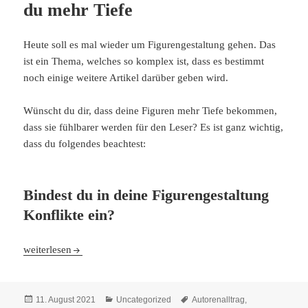
du mehr Tiefe
Heute soll es mal wieder um Figurengestaltung gehen. Das
ist ein Thema, welches so komplex ist, dass es bestimmt
noch einige weitere Artikel darüber geben wird.
Wünscht du dir, dass deine Figuren mehr Tiefe bekommen,
dass sie fühlbarer werden für den Leser? Es ist ganz wichtig,
dass du folgendes beachtest:
Bindest du in deine Figurengestaltung
Konflikte ein?
Figurengestaltung: So erzeugst du mehr Tiefe
weiterlesen
Veröffentlicht
Kategorien
Schlagwörter
11. August 2021
Uncategorized
Autorenalltrag
,