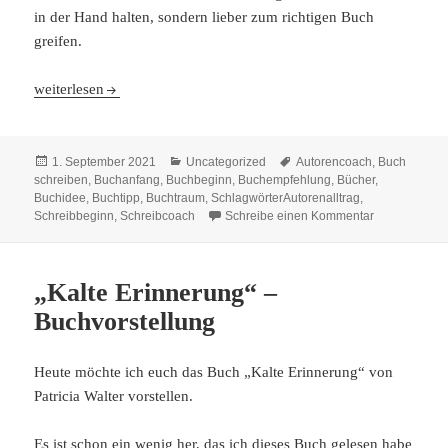
in der Hand halten, sondern lieber zum richtigen Buch
greifen.
„Die Einarmige Tote“ erstmals im Taschenbuch
weiterlesen
Veröffentlicht
Kategorien
Schlagwörter
1. September 2021
Uncategorized
Autorencoach
,
Buch
am
schreiben
,
Buchanfang
,
Buchbeginn
,
Buchempfehlung
,
Bücher
,
Buchidee
,
Buchtipp
,
Buchtraum
,
SchlagwörterAutorenalltrag
,
zu „Die Einar
Schreibbeginn
,
Schreibcoach
Schreibe einen Kommentar
„Kalte Erinnerung“ –
Buchvorstellung
Heute möchte ich euch das Buch „Kalte Erinnerung“ von
Patricia Walter vorstellen.
Es ist schon ein wenig her, das ich dieses Buch gelesen habe