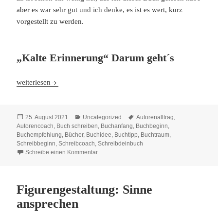
aber es war sehr gut und ich denke, es ist es wert, kurz
vorgestellt zu werden.
„Kalte Erinnerung“ Darum geht´s
„Kalte Erinnerung“ – Buchvorstellung
weiterlesen
Veröffentlicht
Kategorien
Schlagwörter
25. August 2021
Uncategorized
Autorenalltrag
,
am
Autorencoach
,
Buch schreiben
,
Buchanfang
,
Buchbeginn
,
Buchempfehlung
,
Bücher
,
Buchidee
,
Buchtipp
,
Buchtraum
,
Schreibbeginn
,
Schreibcoach
,
Schreibdeinbuch
zu „Kalte Erinnerung“ – Buchvorstellung
Schreibe einen Kommentar
Figurengestaltung: Sinne
ansprechen