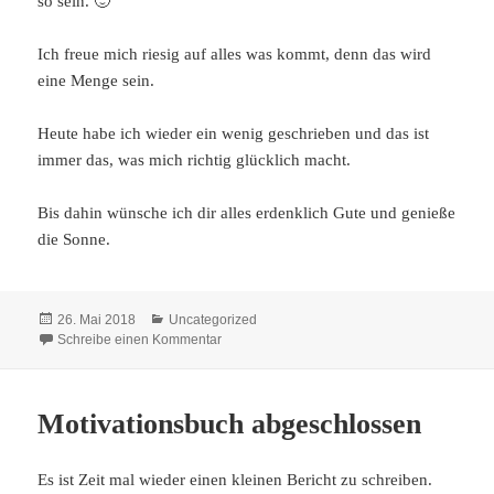
so sein. 🙂
Ich freue mich riesig auf alles was kommt, denn das wird
eine Menge sein.
Heute habe ich wieder ein wenig geschrieben und das ist
immer das, was mich richtig glücklich macht.
Bis dahin wünsche ich dir alles erdenklich Gute und genieße
die Sonne.
Veröffentlicht
Kategorien
26. Mai 2018
Uncategorized
am
zu Im Moment läuft`s nicht so richtig
Schreibe einen Kommentar
Motivationsbuch abgeschlossen
Es ist Zeit mal wieder einen kleinen Bericht zu schreiben.