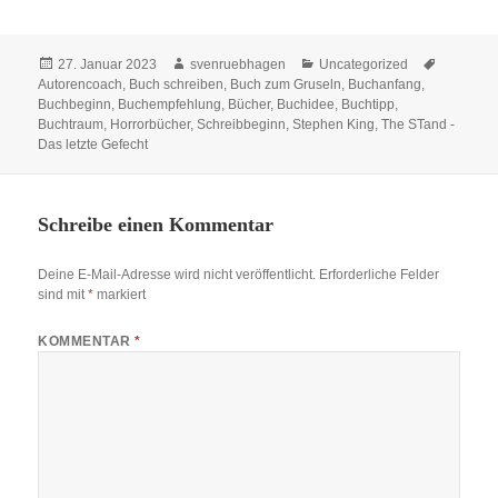
Veröffentlicht
Autor
Kategorien
Schlagwö
27. Januar 2023
svenruebhagen
Uncategorized
am
Autorencoach
,
Buch schreiben
,
Buch zum Gruseln
,
Buchanfang
,
Buchbeginn
,
Buchempfehlung
,
Bücher
,
Buchidee
,
Buchtipp
,
Buchtraum
,
Horrorbücher
,
Schreibbeginn
,
Stephen King
,
The STand -
Das letzte Gefecht
Schreibe einen Kommentar
Deine E-Mail-Adresse wird nicht veröffentlicht.
Erforderliche Felder
sind mit
*
markiert
KOMMENTAR
*