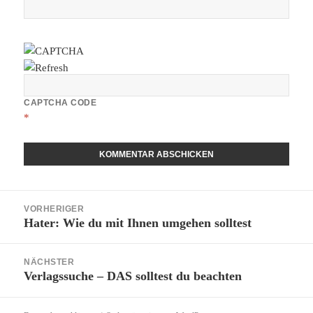
CAPTCHA CODE
*
Beitragsnavigation
VORHERIGER
Hater: Wie du mit Ihnen umgehen solltest
Vorheriger
Beitrag:
NÄCHSTER
Verlagssuche – DAS solltest du beachten
Nächster
Beitrag: