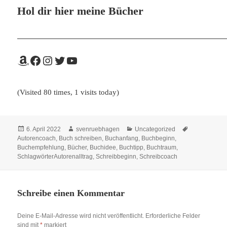
Hol dir hier meine Bücher
Amazon
Facebook
Instagram
Twitter
YouTube
(Visited 80 times, 1 visits today)
Veröffentlicht
Autor
Kategorien
Schlagwörter
6. April 2022
svenruebhagen
Uncategorized
am
Autorencoach
,
Buch schreiben
,
Buchanfang
,
Buchbeginn
,
Buchempfehlung
,
Bücher
,
Buchidee
,
Buchtipp
,
Buchtraum
,
SchlagwörterAutorenalltrag
,
Schreibbeginn
,
Schreibcoach
Schreibe einen Kommentar
Deine E-Mail-Adresse wird nicht veröffentlicht.
Erforderliche Felder
sind mit
*
markiert