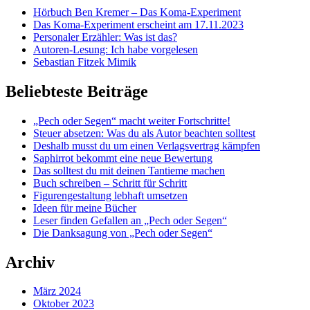
Hörbuch Ben Kremer – Das Koma-Experiment
Das Koma-Experiment erscheint am 17.11.2023
Personaler Erzähler: Was ist das?
Autoren-Lesung: Ich habe vorgelesen
Sebastian Fitzek Mimik
Beliebteste Beiträge
„Pech oder Segen“ macht weiter Fortschritte!
Steuer absetzen: Was du als Autor beachten solltest
Deshalb musst du um einen Verlagsvertrag kämpfen
Saphirrot bekommt eine neue Bewertung
Das solltest du mit deinen Tantieme machen
Buch schreiben – Schritt für Schritt
Figurengestaltung lebhaft umsetzen
Ideen für meine Bücher
Leser finden Gefallen an „Pech oder Segen“
Die Danksagung von „Pech oder Segen“
Archiv
März 2024
Oktober 2023