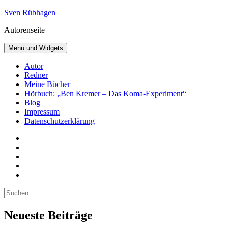
Zum
Sven Rübhagen
Inhalt
Autorenseite
springen
Menü und Widgets
Autor
Redner
Meine Bücher
Hörbuch: „Ben Kremer – Das Koma-Experiment“
Blog
Impressum
Datenschutzerklärung
Facebook
Twitter
Instagram
Amazon
Youtube
Suchen
nach:
Neueste Beiträge