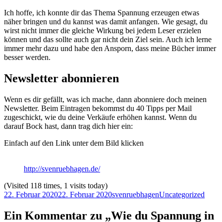
Ich hoffe, ich konnte dir das Thema Spannung erzeugen etwas
näher bringen und du kannst was damit anfangen. Wie gesagt, du
wirst nicht immer die gleiche Wirkung bei jedem Leser erzielen
können und das sollte auch gar nicht dein Ziel sein. Auch ich lerne
immer mehr dazu und habe den Ansporn, dass meine Bücher immer
besser werden.
Newsletter abonnieren
Wenn es dir gefällt, was ich mache, dann abonniere doch meinen
Newsletter. Beim Eintragen bekommst du 40 Tipps per Mail
zugeschickt, wie du deine Verkäufe erhöhen kannst. Wenn du
darauf Bock hast, dann trag dich hier ein:
Einfach auf den Link unter dem Bild klicken
http://svenruebhagen.de/
(Visited 118 times, 1 visits today)
Veröffentlicht
Autor
Kategorien
22. Februar 2020
22. Februar 2020
svenruebhagen
Uncategorized
am
Ein Kommentar zu „Wie du Spannung in