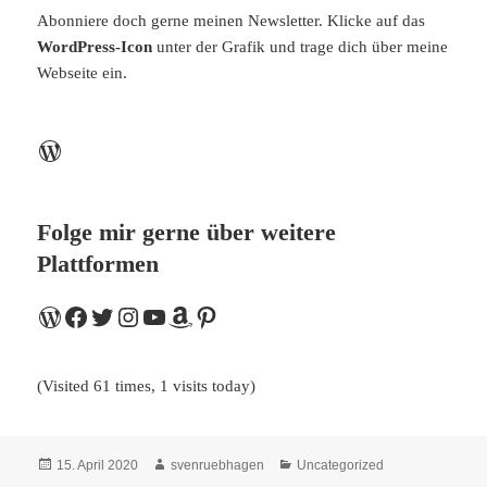
Abonniere doch gerne meinen Newsletter. Klicke auf das
WordPress-Icon
unter der Grafik und trage dich über meine
Webseite ein.
WordPress
Folge mir gerne über weitere
Plattformen
WordPress
Facebook
Twitter
Instagram
YouTube
Amazon
Pinterest
(Visited 61 times, 1 visits today)
Veröffentlicht
Autor
Kategorien
15. April 2020
svenruebhagen
Uncategorized
am