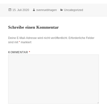
Veröffentlicht
Autor
Kategorien
15. Juli 2020
svenruebhagen
Uncategorized
am
Schreibe einen Kommentar
Deine E-Mail-Adresse wird nicht veröffentlicht.
Erforderliche Felder
sind mit
*
markiert
KOMMENTAR
*