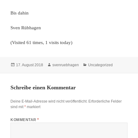
Bis dahin
Sven Rübhagen
(Visited 61 times, 1 visits today)
Veröffentlicht
Autor
Kategorien
17. August 2018
svenruebhagen
Uncategorized
am
Schreibe einen Kommentar
Deine E-Mail-Adresse wird nicht veröffentlicht.
Erforderliche Felder
sind mit
*
markiert
KOMMENTAR
*