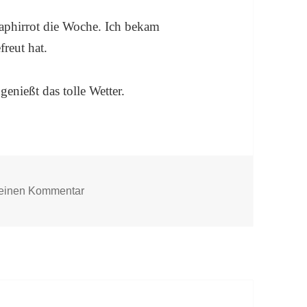
aphirrot die Woche. Ich bekam
freut hat.
enießt das tolle Wetter.
zu „Pech oder Segen“ macht weiter Fortschritt
 einen Kommentar