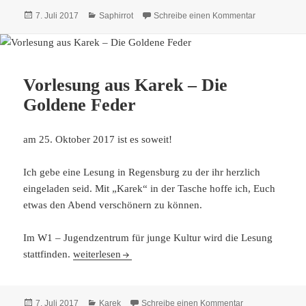
Veröffentlicht
Kategorien
zu Saphirrot
7. Juli 2017
Saphirrot
Schreibe einen Kommentar
am
Vorlesung aus Karek – Die
Goldene Feder
am 25. Oktober 2017 ist es soweit!
Ich gebe eine Lesung in Regensburg zu der ihr herzlich
eingeladen seid. Mit „Karek“ in der Tasche hoffe ich, Euch
etwas den Abend verschönern zu können.
Im W1 – Jugendzentrum für junge Kultur wird die Lesung
Vorlesung aus Karek – Die Goldene Feder
stattfinden.
weiterlesen
Veröffentlicht
Kategorien
zu Vorlesung au
7. Juli 2017
Karek
Schreibe einen Kommentar